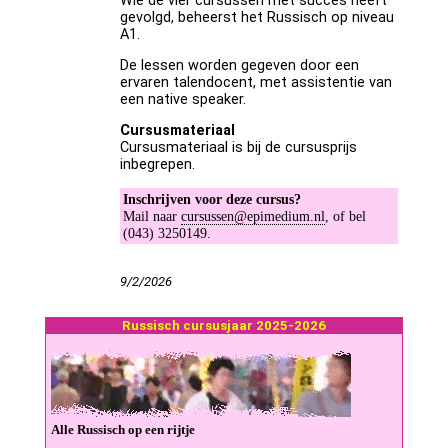
Wie de vier cursussen met succes heeft
gevolgd, beheerst het Russisch op niveau
A1.
De lessen worden gegeven door een
ervaren talendocent, met assistentie van
een native speaker.
Cursusmateriaal
Cursusmateriaal is bij de cursusprijs
inbegrepen.
Inschrijven voor deze cursus?
Mail naar
cursussen@epimedium.nl
, of bel
(043) 3250149.
9/2/2026
Rus­sisch cursus­jaar 2025-2026
Al­le Rus­sisch op een rij­tje