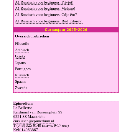
A1 Rus­sisch voor be­gin­ners: Pri­vjet!
A1 Rus­sisch voor be­gin­ners: Vkús­no!
A1 Rus­sisch voor be­gin­ners: Gdje êto?
A1 Rus­sisch voor be­gin­ners: Bud’ zdoróv!
Cur­sus­jaar 2025-2026
Over­zicht ru­brie­ken
Fi­lo­so­fie
A­ra­bisch
Grieks
Ja­pans
Por­tu­gees
Rus­sisch
Spaans
Zweeds
Epimedium
La Bellettsa
Kardinaal van Rossumplein 99
6221 SZ Maastricht
cursussen@epimedium.nl
T (043) 325 0149 (ma-vr, 9-17 uur)
KvK 14063867