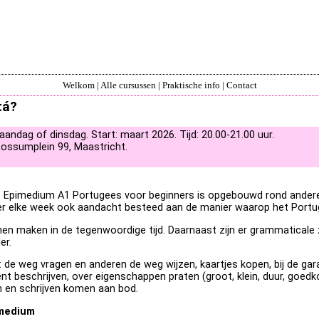
Welkom
|
Alle cursussen
|
Praktische info
|
Contact
tá?
ndag of dinsdag. Start: maart 2026. Tijd: 20.00-21.00 uur.
Rossumplein 99, Maastricht.
s Epimedium A1 Portugees voor beginners is opgebouwd rond andere
r elke week ook aandacht besteed aan de manier waarop het Portuge
nnen maken in de tegenwoordige tijd. Daarnaast zijn er grammaticale
er.
de weg vragen en anderen de weg wijzen, kaartjes kopen, bij de garag
t beschrijven, over eigenschappen praten (groot, klein, duur, goedkoop
n en schrijven komen aan bod.
imedium