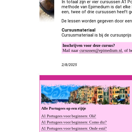
In totaal zijn er vier cursussen A1 
methode van Epimedium is dat elke 
een, twee of drie cursussen heeft g
De lessen worden gegeven door een 
Cursusmateriaal
Cursusmateriaal is bij de cursusprijs
Inschrijven voor deze cursus?
Mail naar
cursussen@epimedium.nl
, of 
2/8/2025
Al­le Por­tu­gees op een rij­tje
A1 Por­tu­gees voor be­gin­ners: Olá!
A1 Por­tu­gees voor be­gin­ners: Co­mo diz?
A1 Por­tu­gees voor be­gin­ners: On­de es­tá?