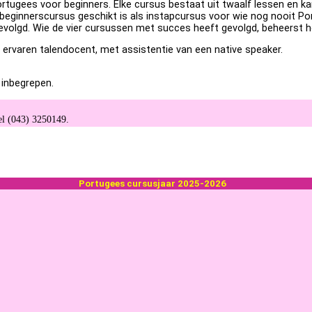
Portugees voor beginners. Elke cursus bestaat uit twaalf lessen en k
beginnerscursus geschikt is als instapcursus voor wie nog nooit Po
evolgd. Wie de vier cursussen met succes heeft gevolgd, beheerst 
ervaren talendocent, met assistentie van een native speaker.
 inbegrepen.
bel (043) 3250149.
Por­tu­gees cursus­jaar 2025-2026